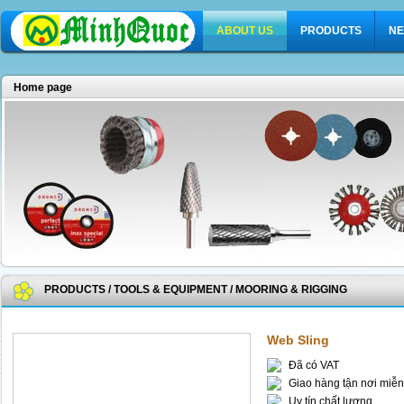
ABOUT US
PRODUCTS
NE
Home page
PRODUCTS
/
TOOLS & EQUIPMENT
/
MOORING & RIGGING
Web Sling
Đã có VAT
Giao hàng tận nơi miễn
Uy tín chất lượng